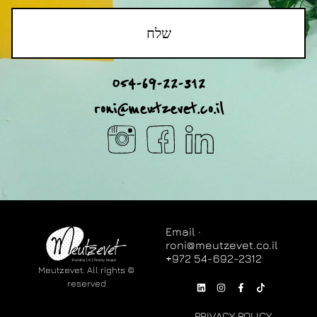
שלח
054-69-22-312
roni@meutzevet.co.il
Email ·
roni@meutzevet.co.il
© Meutzevet. All rights
reserved
PRIVACY POLICY